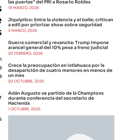
las puertas” del PRI a Rosario Robles
s
18 MARZO, 2026
e
Jiquipilco: Entre la violencia y el baile; critican
a edil por priorizar show sobre seguridad
s
3 MARZO, 2026
Guerra comercial y revancha: Trump impone
arancel general del 10% pese a freno judicial
20 FEBRERO, 2026
n
Crece la preocupación en Ixtlahuaca por la
a
desaparición de cuatro menores en menos de
un mes
a
20 OCTUBRE, 2025
Adán Augusto ve partido de la Champions
r
durante conferencia del secretario de
Hacienda
1 OCTUBRE, 2025
s