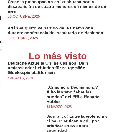
Crece la preocupación en Ixtlahuaca por la
desaparición de cuatro menores en menos de un
mes
a
20 OCTUBRE, 2025
Adán Augusto ve partido de la Champions
durante conferencia del secretario de Hacienda
1 OCTUBRE, 2025
e
o
Lo más visto
Deutsche Aktuelle Online Casinos: Dein
umfassender Leitfaden für zeitgemäße
Glücksspielplattformen
5 AGOSTO, 2026
n
¿Cinismo o Desmemoria?
Alito Moreno “abre las
puertas” del PRI a Rosario
Robles
18 MARZO, 2026
Jiquipilco: Entre la violencia y
el baile; critican a edil por
priorizar show sobre
seguridad