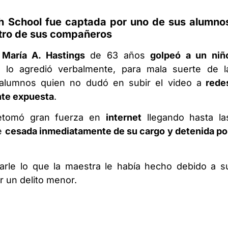
h School fue captada por uno de sus alumno
otro de sus compañeros
e
María A. Hastings
de 63 años
golpeó a un niñ
lo agredió verbalmente, para mala suerte de l
alumnos quien no dudó en subir el video a
rede
nte expuesta
.
 retomó gran fuerza en
internet
llegando hasta la
ue
cesada inmediatamente de su cargo y detenida po
rle lo que la maestra le había hecho debido a s
r un delito menor.