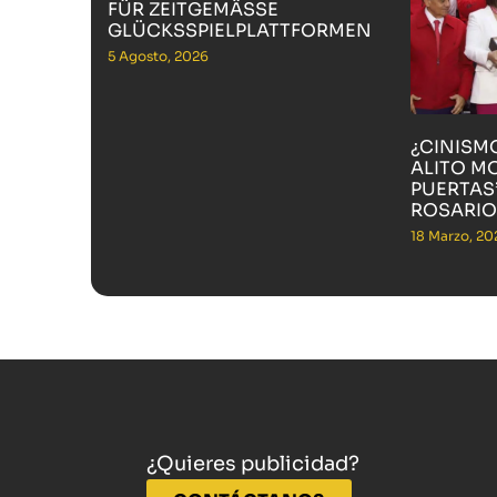
FÜR ZEITGEMÄSSE G
LÜCKSSPIELPLATTFORMEN
5 Agosto, 2026
¿CINISM
ALITO M
PUERTAS”
ROSARIO
18 Marzo, 20
¿Quieres publicidad?