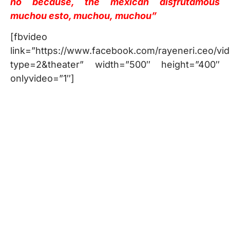
no because, the mexican disfrutamous
muchou esto, muchou, muchou”
[fbvideo
link=”https://www.facebook.com/rayeneri.ceo/v
type=2&theater” width=”500″ height=”400″
onlyvideo=”1″]