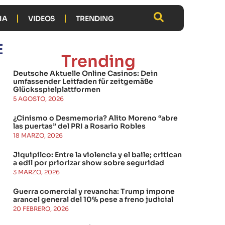
IA
VIDEOS
TRENDING
E
Trending
Deutsche Aktuelle Online Casinos: Dein
umfassender Leitfaden für zeitgemäße
Glücksspielplattformen
5 AGOSTO, 2026
¿Cinismo o Desmemoria? Alito Moreno “abre
las puertas” del PRI a Rosario Robles
18 MARZO, 2026
Jiquipilco: Entre la violencia y el baile; critican
a edil por priorizar show sobre seguridad
3 MARZO, 2026
Guerra comercial y revancha: Trump impone
arancel general del 10% pese a freno judicial
20 FEBRERO, 2026