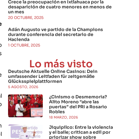
Crece la preocupación en Ixtlahuaca por la
desaparición de cuatro menores en menos de
un mes
20 OCTUBRE, 2025
e
Adán Augusto ve partido de la Champions
durante conferencia del secretario de
Hacienda
o
1 OCTUBRE, 2025
s
Lo más visto
Deutsche Aktuelle Online Casinos: Dein
e
umfassender Leitfaden für zeitgemäße
Glücksspielplattformen
5 AGOSTO, 2026
l
¿Cinismo o Desmemoria?
Alito Moreno “abre las
o
puertas” del PRI a Rosario
Robles
18 MARZO, 2026
n
Jiquipilco: Entre la violencia
y el baile; critican a edil por
l
priorizar show sobre